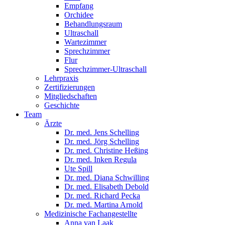
Empfang
Orchidee
Behandlungsraum
Ultraschall
Wartezimmer
Sprechzimmer
Flur
Sprechzimmer-Ultraschall
Lehrpraxis
Zertifizierungen
Mitgliedschaften
Geschichte
Team
Ärzte
Dr. med. Jens Schelling
Dr. med. Jörg Schelling
Dr. med. Christine Heßing
Dr. med. Inken Regula
Ute Spill
Dr. med. Diana Schwilling
Dr. med. Elisabeth Debold
Dr. med. Richard Pecka
Dr. med. Martina Arnold
Medizinische Fachangestellte
Anna van Laak