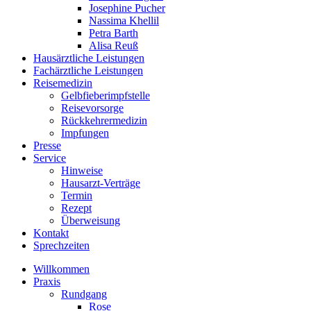
Josephine Pucher
Nassima Khellil
Petra Barth
Alisa Reuß
Hausärztliche Leistungen
Fachärztliche Leistungen
Reisemedizin
Gelbfieberimpfstelle
Reisevorsorge
Rückkehrermedizin
Impfungen
Presse
Service
Hinweise
Hausarzt-Verträge
Termin
Rezept
Überweisung
Kontakt
Sprechzeiten
Willkommen
Praxis
Rundgang
Rose