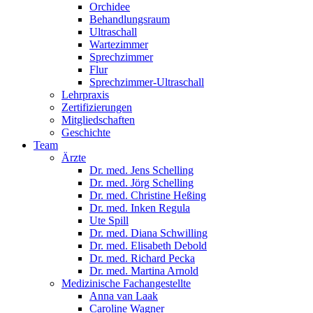
Orchidee
Behandlungsraum
Ultraschall
Wartezimmer
Sprechzimmer
Flur
Sprechzimmer-Ultraschall
Lehrpraxis
Zertifizierungen
Mitgliedschaften
Geschichte
Team
Ärzte
Dr. med. Jens Schelling
Dr. med. Jörg Schelling
Dr. med. Christine Heßing
Dr. med. Inken Regula
Ute Spill
Dr. med. Diana Schwilling
Dr. med. Elisabeth Debold
Dr. med. Richard Pecka
Dr. med. Martina Arnold
Medizinische Fachangestellte
Anna van Laak
Caroline Wagner