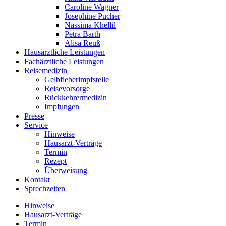
Caroline Wagner
Josephine Pucher
Nassima Khellil
Petra Barth
Alisa Reuß
Hausärztliche Leistungen
Fachärztliche Leistungen
Reisemedizin
Gelbfieberimpfstelle
Reisevorsorge
Rückkehrermedizin
Impfungen
Presse
Service
Hinweise
Hausarzt-Verträge
Termin
Rezept
Überweisung
Kontakt
Sprechzeiten
Hinweise
Hausarzt-Verträge
Termin