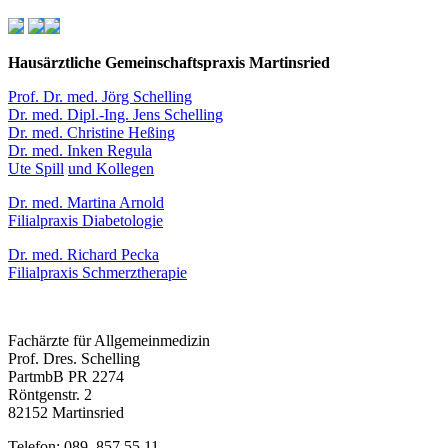
Hausärztliche Gemeinschaftspraxis Martinsried
Prof. Dr. med. Jörg Schelling
Dr. med. Dipl.-Ing. Jens Schelling
Dr. med. Christine Heßing
Dr. med. Inken Regula
Ute Spill
und Kollegen
Dr. med. Martina Arnold
Filialpraxis Diabetologie
Dr. med. Richard Pecka
Filialpraxis Schmerztherapie
Fachärzte für Allgemeinmedizin
Prof. Dres. Schelling
PartmbB PR 2274
Röntgenstr. 2
82152 Martinsried
Telefon: 089. 857 55 11