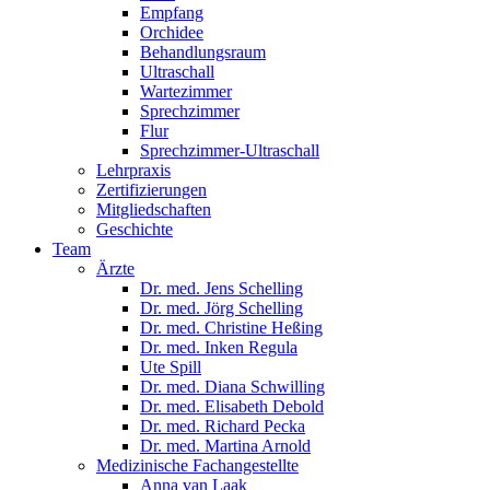
Empfang
Orchidee
Behandlungsraum
Ultraschall
Wartezimmer
Sprechzimmer
Flur
Sprechzimmer-Ultraschall
Lehrpraxis
Zertifizierungen
Mitgliedschaften
Geschichte
Team
Ärzte
Dr. med. Jens Schelling
Dr. med. Jörg Schelling
Dr. med. Christine Heßing
Dr. med. Inken Regula
Ute Spill
Dr. med. Diana Schwilling
Dr. med. Elisabeth Debold
Dr. med. Richard Pecka
Dr. med. Martina Arnold
Medizinische Fachangestellte
Anna van Laak