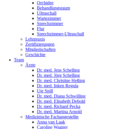
Orchidee
Behandlungsraum
Ultraschall
Wartezimmer
Sprechzimmer
Flur
Sprechzimmer-Ultraschall
Lehrpraxis
Zertifizierungen
Mitgliedschaften
Geschichte
Team
Ärzte
Dr. med. Jens Schelling
Dr. med. Jörg Schelling
Dr. med. Christine Heßing
Dr. med. Inken Regula
Ute Spill
Dr. med. Diana Schwilling
Dr. med. Elisabeth Debold
Dr. med. Richard Pecka
Dr. med. Martina Arnold
Medizinische Fachangestellte
Anna van Laak
Caroline Wagner