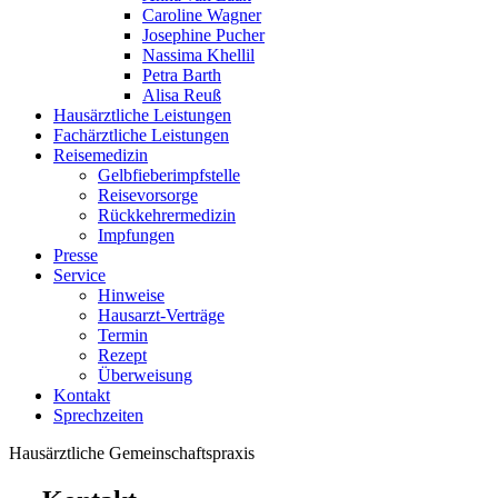
Caroline Wagner
Josephine Pucher
Nassima Khellil
Petra Barth
Alisa Reuß
Hausärztliche Leistungen
Fachärztliche Leistungen
Reisemedizin
Gelbfieberimpfstelle
Reisevorsorge
Rückkehrermedizin
Impfungen
Presse
Service
Hinweise
Hausarzt-Verträge
Termin
Rezept
Überweisung
Kontakt
Sprechzeiten
Hausärztliche Gemeinschaftspraxis