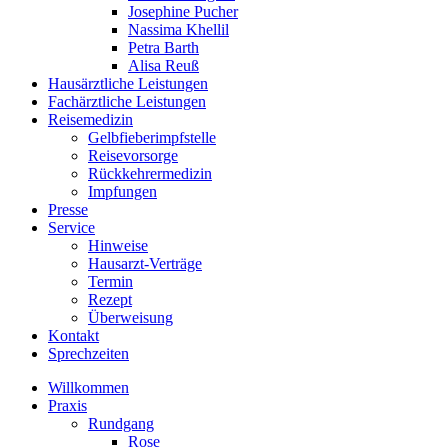
Josephine Pucher
Nassima Khellil
Petra Barth
Alisa Reuß
Hausärztliche Leistungen
Fachärztliche Leistungen
Reisemedizin
Gelbfieberimpfstelle
Reisevorsorge
Rückkehrermedizin
Impfungen
Presse
Service
Hinweise
Hausarzt-Verträge
Termin
Rezept
Überweisung
Kontakt
Sprechzeiten
Willkommen
Praxis
Rundgang
Rose