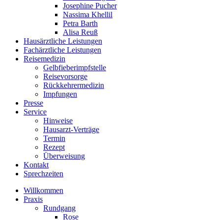
Josephine Pucher
Nassima Khellil
Petra Barth
Alisa Reuß
Hausärztliche Leistungen
Fachärztliche Leistungen
Reisemedizin
Gelbfieberimpfstelle
Reisevorsorge
Rückkehrermedizin
Impfungen
Presse
Service
Hinweise
Hausarzt-Verträge
Termin
Rezept
Überweisung
Kontakt
Sprechzeiten
Willkommen
Praxis
Rundgang
Rose