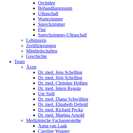
Orchidee
Behandlungsraum
Ultraschall
Wartezimmer
Sprechzimmer
Flur
Sprechzimmer-Ultraschall
Lehrpraxis
Zertifizierungen
Mitgliedschaften
Geschichte
Team
Ärzte
Dr. med. Jens Schelling
Dr. med. Jörg Schelling
Dr. med. Christine Heßing
Dr. med. Inken Regula
Ute Spill
Dr. med. Diana Schwilling
Dr. med. Elisabeth Debold
Dr. med. Richard Pecka
Dr. med. Martina Arnold
Medizinische Fachangestellte
Anna van Laak
Caroline Wagner