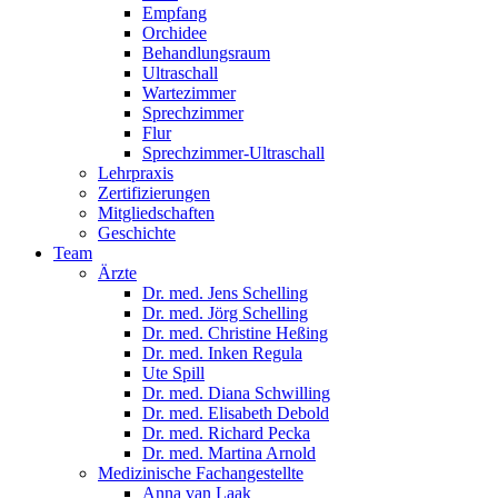
Empfang
Orchidee
Behandlungsraum
Ultraschall
Wartezimmer
Sprechzimmer
Flur
Sprechzimmer-Ultraschall
Lehrpraxis
Zertifizierungen
Mitgliedschaften
Geschichte
Team
Ärzte
Dr. med. Jens Schelling
Dr. med. Jörg Schelling
Dr. med. Christine Heßing
Dr. med. Inken Regula
Ute Spill
Dr. med. Diana Schwilling
Dr. med. Elisabeth Debold
Dr. med. Richard Pecka
Dr. med. Martina Arnold
Medizinische Fachangestellte
Anna van Laak