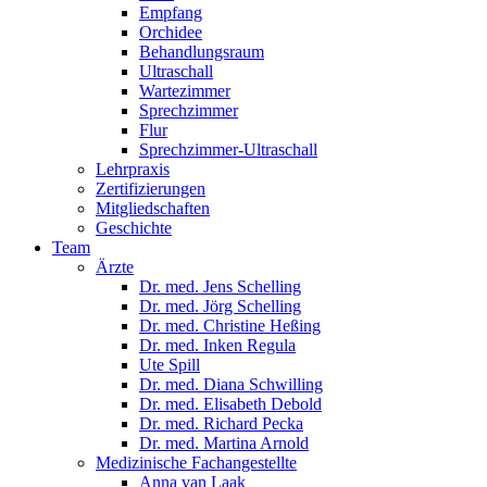
Empfang
Orchidee
Behandlungsraum
Ultraschall
Wartezimmer
Sprechzimmer
Flur
Sprechzimmer-Ultraschall
Lehrpraxis
Zertifizierungen
Mitgliedschaften
Geschichte
Team
Ärzte
Dr. med. Jens Schelling
Dr. med. Jörg Schelling
Dr. med. Christine Heßing
Dr. med. Inken Regula
Ute Spill
Dr. med. Diana Schwilling
Dr. med. Elisabeth Debold
Dr. med. Richard Pecka
Dr. med. Martina Arnold
Medizinische Fachangestellte
Anna van Laak