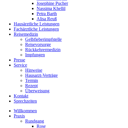
Josephine Pucher
Nassima Khellil
Petra Barth
Alisa Reuß
Hausärztliche Leistungen
Fachärztliche Leistungen
Reisemedizin
Gelbfieberimpfstelle
Reisevorsorge
Rückkehrermedizin
Impfungen
Presse
Service
Hinweise
Hausarzt-Verträge
Termin
Rezept
Überweisung
Kontakt
Sprechzeiten
Willkommen
Praxis
Rundgang
Rose