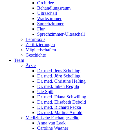
Orchidee
Behandlungsraum
Ultraschall
Wartezimmer
Sprechzimmer
Flur
Sprechzimmer-Ultraschall
Lehrpraxis
Zertifizierungen
Mitgliedschaften
Geschichte
Team
Ärzte
Dr. med. Jens Schelling
Dr. med. Jörg Schelling
Dr. med. Christine Heßing
Dr. med. Inken Regula
Ute Spill
Dr. med. Diana Schwilling
Dr. med. Elisabeth Debold
Dr. med. Richard Pecka
Dr. med. Martina Arnold
Medizinische Fachangestellte
Anna van Laak
Caroline Wagner