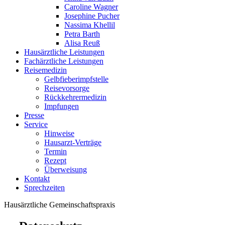
Caroline Wagner
Josephine Pucher
Nassima Khellil
Petra Barth
Alisa Reuß
Hausärztliche Leistungen
Fachärztliche Leistungen
Reisemedizin
Gelbfieberimpfstelle
Reisevorsorge
Rückkehrermedizin
Impfungen
Presse
Service
Hinweise
Hausarzt-Verträge
Termin
Rezept
Überweisung
Kontakt
Sprechzeiten
Hausärztliche Gemeinschaftspraxis