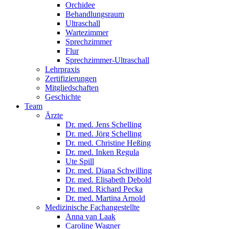
Orchidee
Behandlungsraum
Ultraschall
Wartezimmer
Sprechzimmer
Flur
Sprechzimmer-Ultraschall
Lehrpraxis
Zertifizierungen
Mitgliedschaften
Geschichte
Team
Ärzte
Dr. med. Jens Schelling
Dr. med. Jörg Schelling
Dr. med. Christine Heßing
Dr. med. Inken Regula
Ute Spill
Dr. med. Diana Schwilling
Dr. med. Elisabeth Debold
Dr. med. Richard Pecka
Dr. med. Martina Arnold
Medizinische Fachangestellte
Anna van Laak
Caroline Wagner