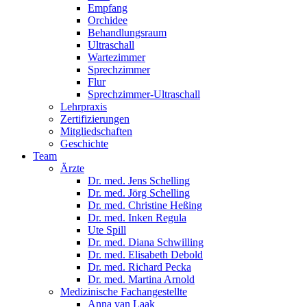
Empfang
Orchidee
Behandlungsraum
Ultraschall
Wartezimmer
Sprechzimmer
Flur
Sprechzimmer-Ultraschall
Lehrpraxis
Zertifizierungen
Mitgliedschaften
Geschichte
Team
Ärzte
Dr. med. Jens Schelling
Dr. med. Jörg Schelling
Dr. med. Christine Heßing
Dr. med. Inken Regula
Ute Spill
Dr. med. Diana Schwilling
Dr. med. Elisabeth Debold
Dr. med. Richard Pecka
Dr. med. Martina Arnold
Medizinische Fachangestellte
Anna van Laak