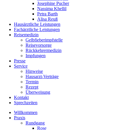
Josephine Pucher
Nassima Khellil
Petra Barth
Alisa Reuß
Hausärztliche Leistungen
Fachärztliche Leistungen
Reisemedizin
Gelbfieberimpfstelle
Reisevorsorge
Rückkehrermedizin
Impfungen
Presse
Service
Hinweise
Hausarzt-Verträge
Termin
Rezept
Überweisung
Kontakt
Sprechzeiten
Willkommen
Praxis
Rundgang
Rose